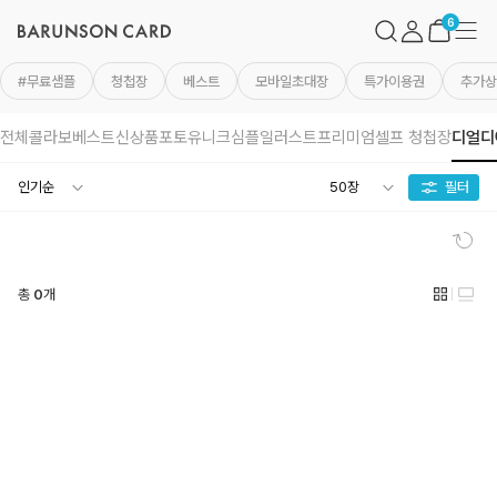
바
검
마
메
른
색
이
뉴
장
6
손
페
바
카
이
구
드
지
니
#무료샘플
청첩장
베스트
모바일초대장
특가이용권
추가상
로
고
전체
콜라보
베스트
신상품
포토
유니크
심플
일러스트
프리미엄
셀프 청첩장
디얼디
필터
초
기
화
총
0
개