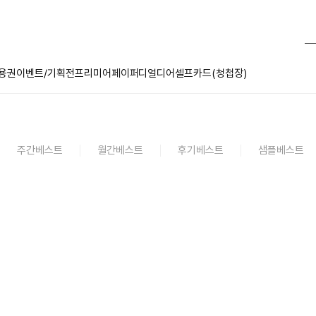
용권
이벤트/기획전
프리미어페이퍼
디얼디어
셀프카드(청첩장)
주간베스트
월간베스트
후기베스트
샘플베스트