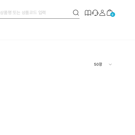
검
제
장
6
색
작
바
버
안
구
튼
내
니