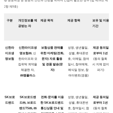
⑥ 공중위생 등 공공의 안전과 안녕을 위하여 긴급히 필요한 경우 (법 제18조 제
2항 제9호)
구분
개인정보를 제
제공 목적
제공 항목
보유 및 이용
공받는 자
기간
신한라
신한라이프생
보험상품 판매를 
성명, 생년월일, 
제공 동의일
이프생
명보험㈜
, 신
위한 마케팅(전화, 
성별, 휴대폰번
로부터 1년
명보험
한라이프와 모
문자) 자료 활용 
호, 이메일, 참여
(동의 철회 
집위탁 계약을 
및 경품 발송(문
일시, 참여매체, 
시 지체 없이 
자)
예식일 정보, 참
파기)
㈜멤플러스
여이벤트(경품)
SK브로
SK브로드밴
전화·문자를 이용
성명, 생년월일, 
제공 동의일
드밴드
드㈜, 브로드
한 SK브로드밴드 
성별, 휴대폰번
로부터 1년
밴드TS㈜, ㈜
통신상품 안내 및 
호, 참여일시, 참
(동의 철회 