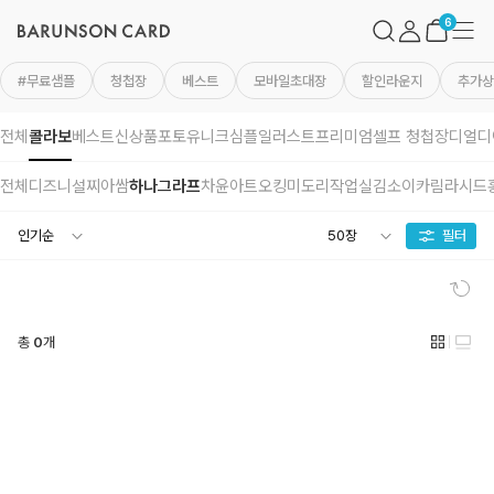
바
검
마
메
른
색
이
뉴
장
6
손
페
바
카
이
구
드
지
니
#무료샘플
청첩장
베스트
모바일초대장
할인라운지
추가상
로
고
전체
콜라보
베스트
신상품
포토
유니크
심플
일러스트
프리미엄
셀프 청첩장
디얼디
전체
디즈니
설찌
아쌈
하나그라프
차윤아트
오킹
미도리작업실
김소이
카림라시드
필터
초
기
화
총
0
개