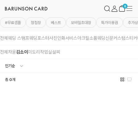
바
검
마
메
른
색
이
뉴
장
6
손
페
바
카
이
구
드
지
니
#무료샘플
청첩장
베스트
모바일초대장
특가이용권
추가상
로
고
전체
웨딩 스탬프
웨딩포스터
사진인화서비스
아크릴소품
웨딩신문
커스텀스티커
전체
차윤
김소이
미도리작업실
설찌
총
0
개