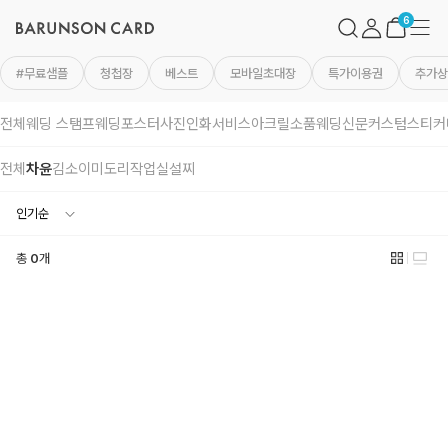
바
검
마
메
른
색
이
뉴
장
6
손
페
바
카
이
구
드
지
니
#무료샘플
청첩장
베스트
모바일초대장
특가이용권
추가상
로
고
전체
웨딩 스탬프
웨딩포스터
사진인화서비스
아크릴소품
웨딩신문
커스텀스티커
전체
차윤
김소이
미도리작업실
설찌
총
0
개