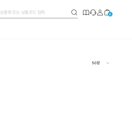
검
제
장
6
색
작
바
버
안
구
튼
내
니