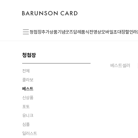
초
바
고
로
기
른
객
그
화
손
센
인
카
터
드
로
메
고
청첩장
추가상품
기념굿즈
답례품
식전영상
모바일초대장
할인라
뉴
청첩장
베스트셀러
전체
콜라보
베스트
신상품
포토
유니크
심플
일러스트