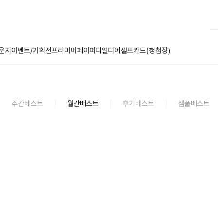
운지
이벤트/기획전
프리미어페이퍼
디얼디어
셀프카드(청첩장)
주간베스트
월간베스트
후기베스트
샘플베스트