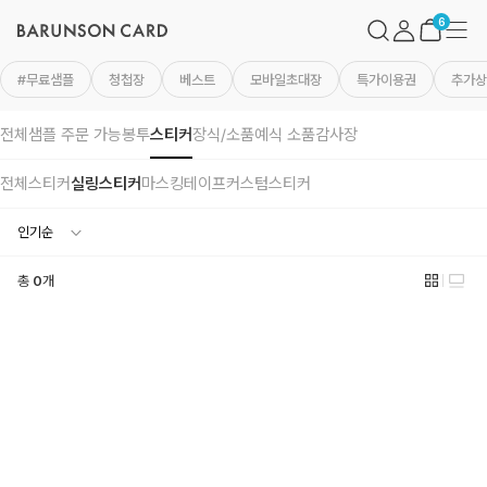
바
검
마
메
른
색
이
뉴
장
6
손
페
바
카
이
구
드
지
니
#무료샘플
청첩장
베스트
모바일초대장
특가이용권
추가상
로
고
전체
샘플 주문 가능
봉투
스티커
장식/소품
예식 소품
감사장
전체
스티커
실링스티커
마스킹테이프
커스텀스티커
총
0
개