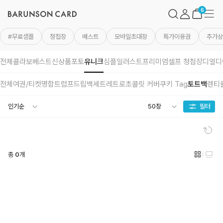
바
검
마
메
른
색
이
뉴
장
6
손
페
바
카
이
구
드
지
니
#무료샘플
청첩장
베스트
모바일초대장
특가이용권
추가상
로
고
전체
콜라보
베스트
신상품
포토
유니크
심플
일러스트
프리미엄
셀프 청첩장
디얼디
전체
여권/티켓
명함
트럼프
드립백세트
레트로
초콜릿 커버
쿠키 Tag
토트백
렌티
필터
초
기
화
총
0
개