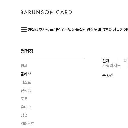
초
바
고
로
기
른
객
그
화
손
센
인
카
터
드
로
메
고
청첩장
추가상품
기념굿즈
답례품
식전영상
모바일초대장
특가이
뉴
청첩장
전체
디
카림라시드
전체
콜라보
총
0
건
베스트
신상품
포토
유니크
심플
일러스트