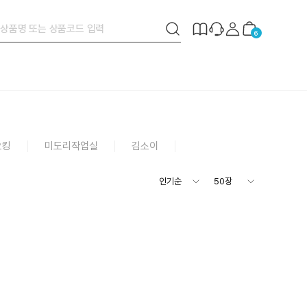
검
제
장
6
색
작
바
버
안
구
튼
내
니
오킹
미도리작업실
김소이