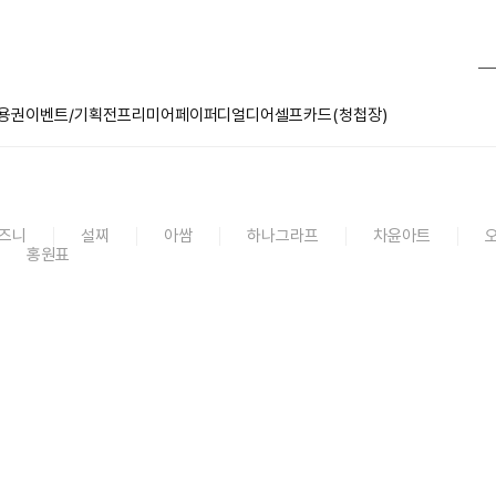
용권
이벤트/기획전
프리미어페이퍼
디얼디어
셀프카드(청첩장)
즈니
설찌
아쌈
하나그라프
차윤아트
홍원표