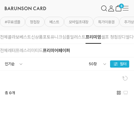
바
검
마
메
른
색
이
뉴
장
6
손
페
바
카
이
구
드
지
니
#무료샘플
청첩장
베스트
모바일초대장
특가이용권
추가상
로
고
전체
콜라보
베스트
신상품
포토
유니크
심플
일러스트
프리미엄
셀프 청첩장
디얼디
전체
레터프레스
리미티드
프리미어페이퍼
필터
초
기
화
총
0
개