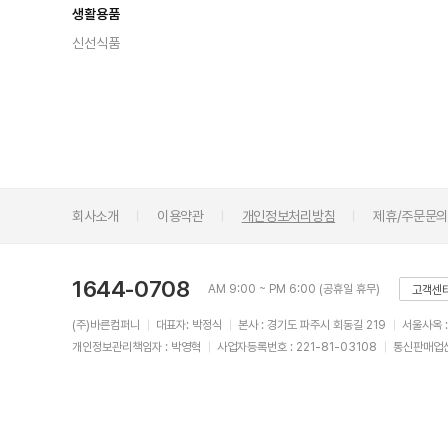
생활용품
신선식품
회사소개
이용약관
개인정보처리방침
제휴/주문문
1644-0708
AM 9:00 ~ PM 6:00 (공휴일 휴무)
고객센
(주)바른컴퍼니
대표자: 박정식
본사 : 경기도 파주시 회동길 219
서울사옥 
개인정보관리책임자 : 박영혁
사업자등록번호 : 221-81-03108
통신판매업신