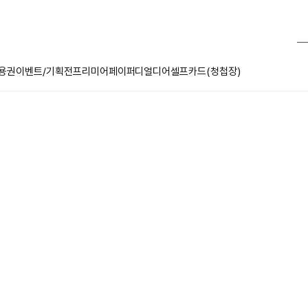
용권
이벤트/기획전
프리미어페이퍼
디얼디어
셀프카드(청첩장)