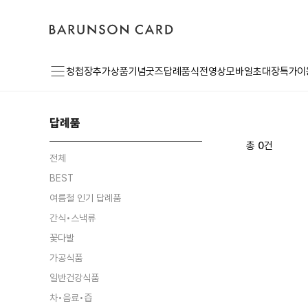
바
고
로
른
객
그
손
센
인
카
터
드
로
메
고
청첩장
추가상품
기념굿즈
답례품
식전영상
모바일초대장
특가이
뉴
답례품
총
0
건
전체
BEST
여름철 인기 답례품
간식•스낵류
꽃다발
가공식품
일반건강식품
차•음료•즙