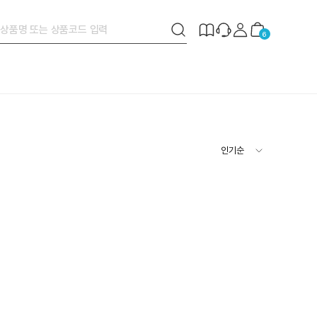
검
제
장
6
색
작
바
버
안
구
튼
내
니