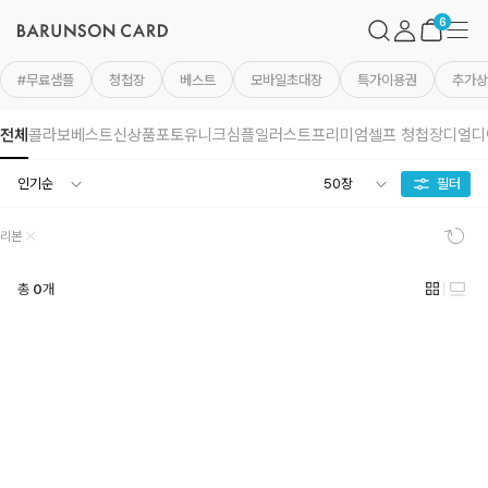
바
검
마
메
른
색
이
뉴
장
6
손
페
바
카
이
구
드
지
니
#무료샘플
청첩장
베스트
모바일초대장
특가이용권
추가상
로
고
전체
콜라보
베스트
신상품
포토
유니크
심플
일러스트
프리미엄
셀프 청첩장
디얼디
필터
초
리본
기
화
총
0
개