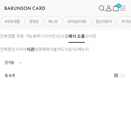
바
검
마
메
른
색
이
뉴
장
6
손
페
바
카
이
구
드
지
니
#무료샘플
청첩장
베스트
모바일초대장
할인라운지
추가상
로
고
전체
샘플 주문 가능
봉투
스티커
장식/소품
예식 소품
감사장
전체
혼인서약서
식권
방명록
테이블카드
식순지/메뉴지
총
0
개