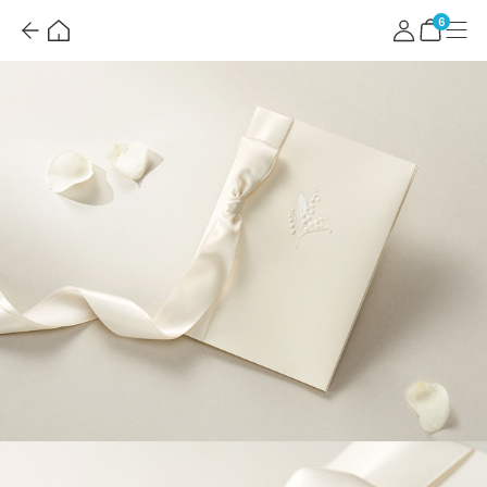
뒤
홈
마
메
로
이
뉴
장
6
가
페
바
기
이
구
지
니