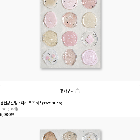
장바구니
블렌딩 실링스티커 로즈 쿼츠(1set-18ea)
1set(18개)
5,900원