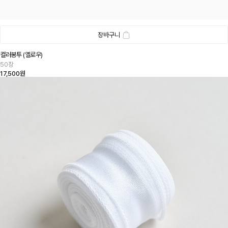
장바구니
컬러봉투 (옐로우)
50장
17,500원