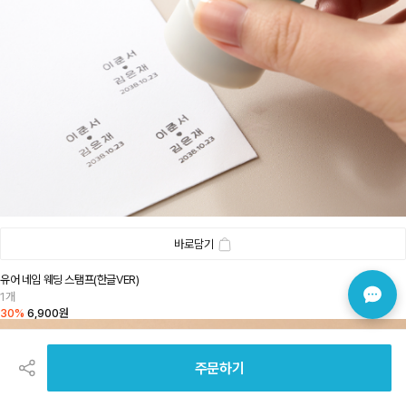
바로담기
유어 네임 웨딩 스탬프(한글VER)
1개
30%
6,900원
공
유
하
주문하기
기