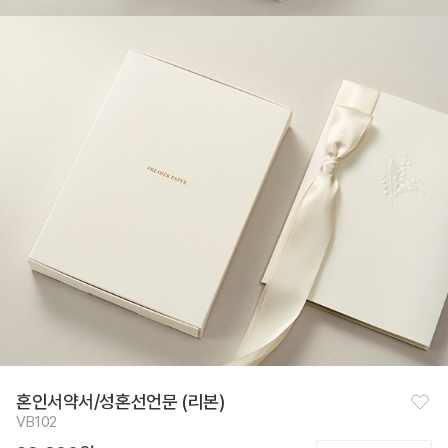
찜
혼인서약서/성혼선언문 (리본)
하
VB102
기