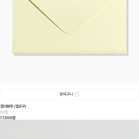
장바구니
컬러봉투 (옐로우)
50장
17,500원