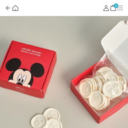
뒤
홈
마
메
로
이
뉴
장
6
가
페
바
기
이
구
지
니