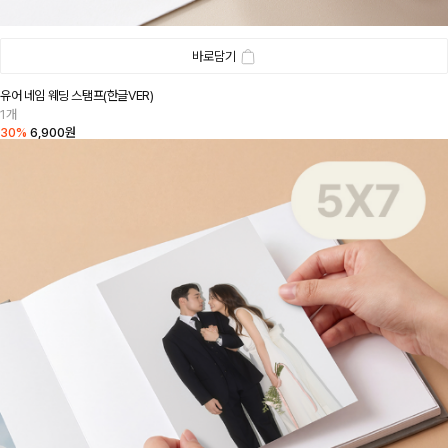
바로담기
유어 네임 웨딩 스탬프(한글VER)
1개
30%
6,900원