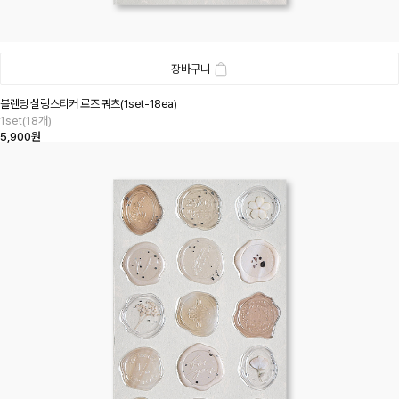
장바구니
블렌딩 실링스티커 로즈 쿼츠(1set-18ea)
1set(18개)
5,900원