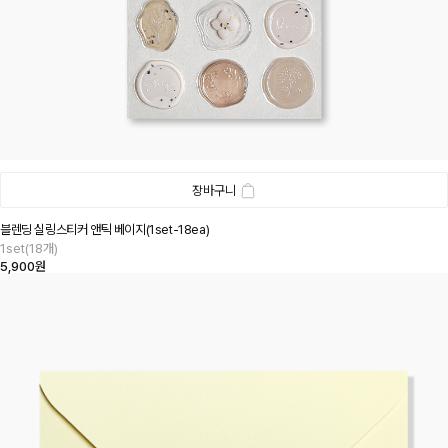
장바구니
블렌딩 실링스티커 앤틱 베이지(1set-18ea)
1set(18개)
5,900원