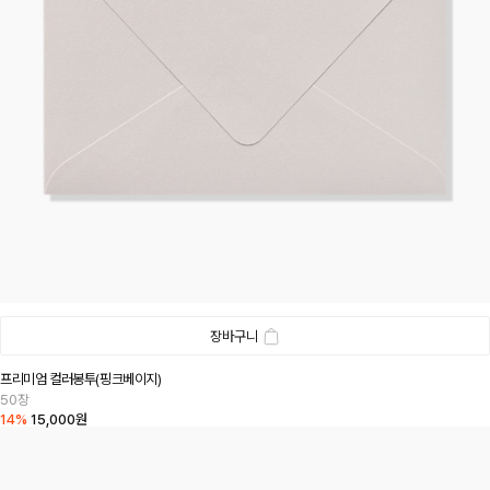
장바구니
프리미엄 컬러봉투(핑크베이지)
50장
14%
15,000원