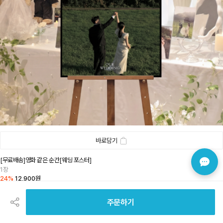
바로담기
[무료배송]영화 같은 순간[웨딩 포스터]
1장
24%
12,900원
공
유
하
주문하기
기