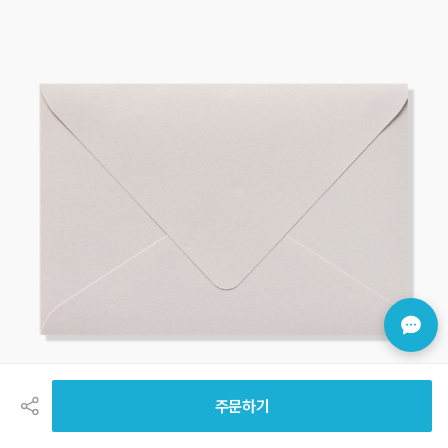
공
유
하
주문하기
기