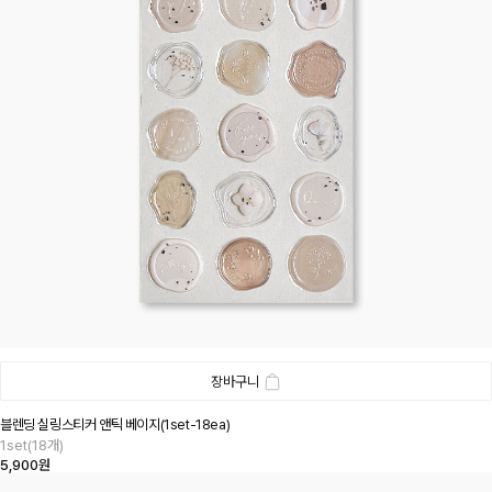
장바구니
블렌딩 실링스티커 앤틱 베이지(1set-18ea)
1set(18개)
5,900원