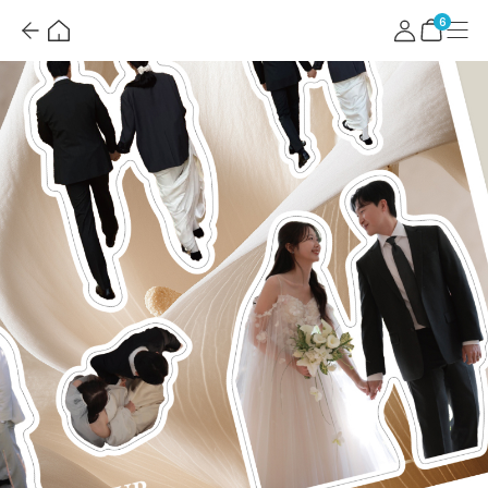
뒤
홈
마
메
로
이
뉴
장
6
가
페
바
기
이
구
지
니