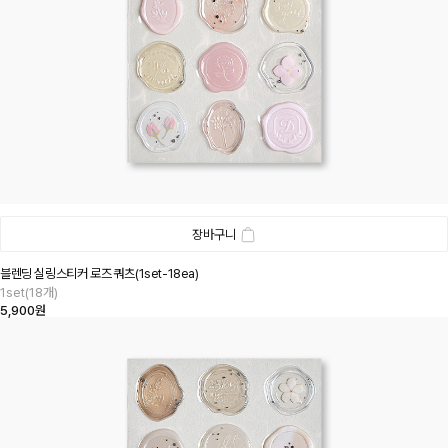
장바구니
블렌딩 실링스티커 로즈 쿼츠(1set-18ea)
1set(18개)
5,900원