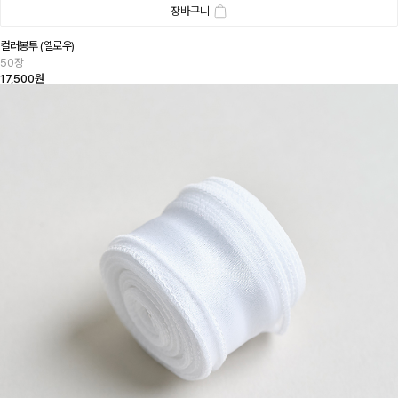
장바구니
컬러봉투 (옐로우)
50장
17,500원