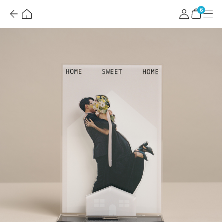
뒤
홈
마
메
로
이
뉴
장
6
가
페
바
기
이
구
지
니