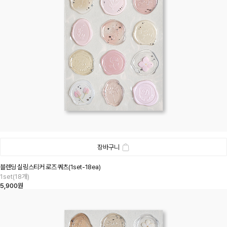
장바구니
블렌딩 실링스티커 로즈 쿼츠(1set-18ea)
1set(18개)
5,900원