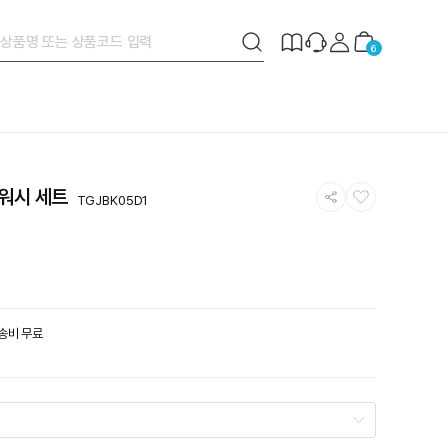
검
제
장
6
색
작
바
버
안
구
튼
내
니
공
찜
드워시 세트
TGJBK05D1
유
하
하
기
기
배송비 무료