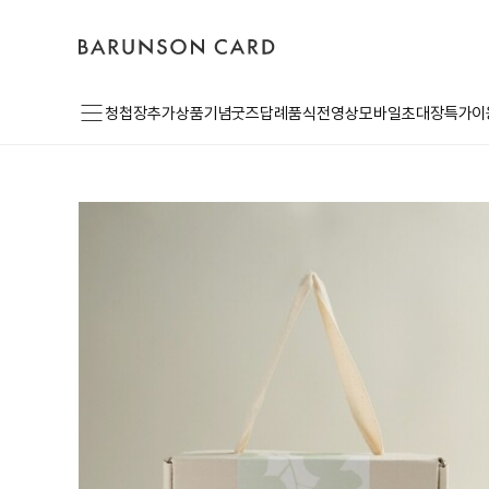
장
바
고
로
바
른
객
그
구
손
센
인
니
카
터
드
로
메
고
청첩장
추가상품
기념굿즈
답례품
식전영상
모바일초대장
특가이
뉴