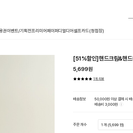
용권
이벤트/기획전
프리미어페이퍼
디얼디어
셀프카드(청첩장)
[51%할인]핸드크림&핸
5,699원
1개 리뷰
배송정보
툴
50,000원 이상 결제 시 
팁
배송비 3,000원
아
이
콘
주문 개수
1 개 (5,699 원)