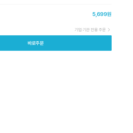
5,699원
기업·기관 전용 주문
바로주문