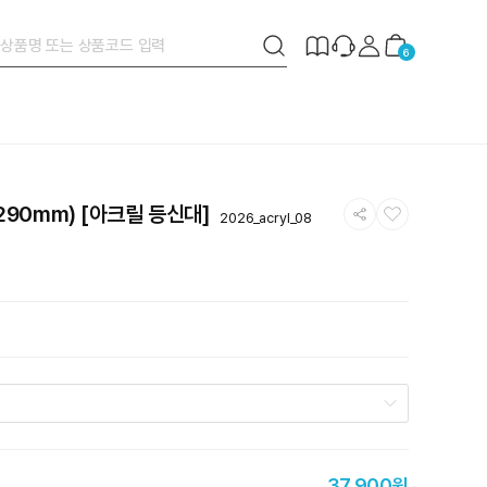
검
제
장
6
색
작
바
버
안
구
튼
내
니
공
찜
290mm) [아크릴 등신대]
2026_acryl_08
유
하
하
기
기
37,900원