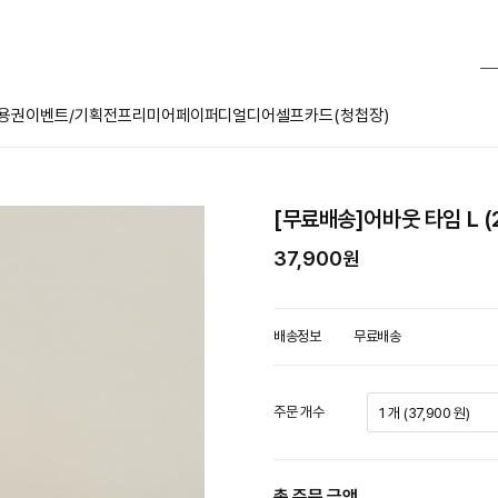
용권
이벤트/기획전
프리미어페이퍼
디얼디어
셀프카드(청첩장)
[무료배송]어바웃 타임 L (
37,900원
배송정보
무료배송
주문 개수
1 개 (37,900 원)
총 주문 금액