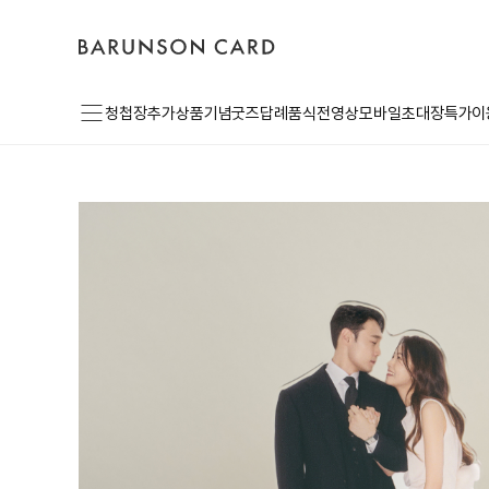
장
바
고
로
바
른
객
그
구
손
센
인
니
카
터
드
로
메
고
청첩장
추가상품
기념굿즈
답례품
식전영상
모바일초대장
특가이
뉴