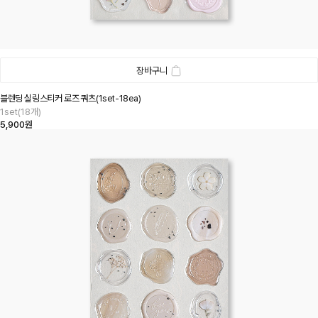
장바구니
블렌딩 실링스티커 로즈 쿼츠(1set-18ea)
1set(18개)
5,900원