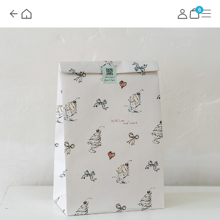
뒤
홈
마
메
로
이
뉴
장
6
가
페
바
기
이
구
지
니