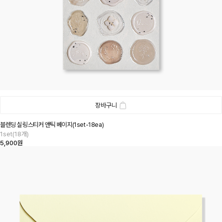
장바구니
블렌딩 실링스티커 앤틱 베이지(1set-18ea)
1set(18개)
5,900원