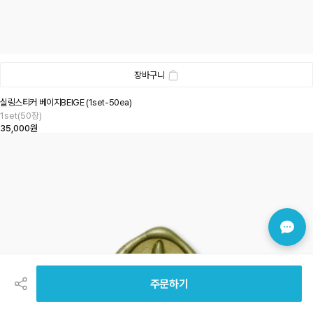
장바구니
실링스티커 베이지BEIGE (1set-50ea)
1set(50장)
35,000원
공
유
하
주문하기
기