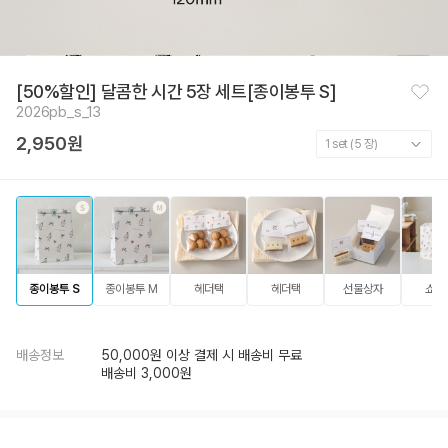
찜
[50%할인] 달콤한 시간 5장 세트[종이봉투 S]
하
2026pb_s_13
기
2,950원
종이봉투 S
종이봉투 M
헤더택
헤더택
선물상자
쇼핑
배송정보
50,000원 이상 결제 시 배송비 무료
배송비 3,000원