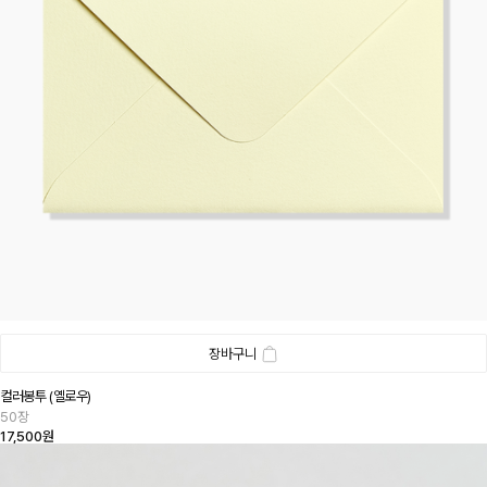
장바구니
컬러봉투 (옐로우)
50장
17,500원