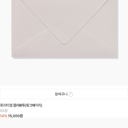
장바구니
프리미엄 컬러봉투(핑크베이지)
50장
14%
15,000원