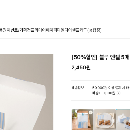
용권
이벤트/기획전
프리미어페이퍼
디얼디어
셀프카드(청첩장)
[50%할인] 블루 엔젤 5
2,450원
배송정보
툴
50,000원 이상 결제 시 
팁
배송비 3,000원
아
이
콘