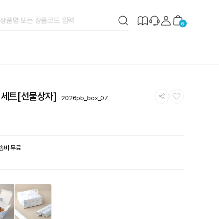
검
제
장
6
색
작
바
버
안
구
튼
내
니
공
찜
매 세트[선물상자]
2026pb_box_07
유
하
하
기
기
배송비 무료