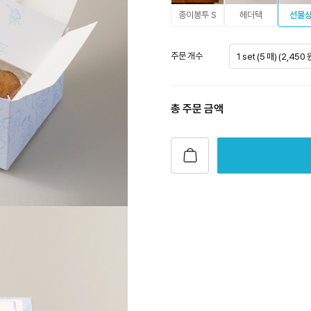
종이봉투 S
헤더택
선물
주문 개수
1 set (5 매) (2,450 
총 주문 금액