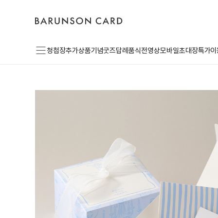
장
바
고
로
바
른
객
그
구
손
센
인
니
카
터
드
로
메
고
청첩장
추가상품
기념굿즈
답례품
식전영상
모바일초대장
특가이
뉴