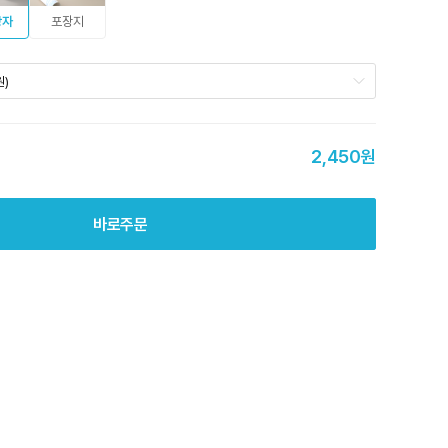
상자
포장지
원)
2,450원
바로주문