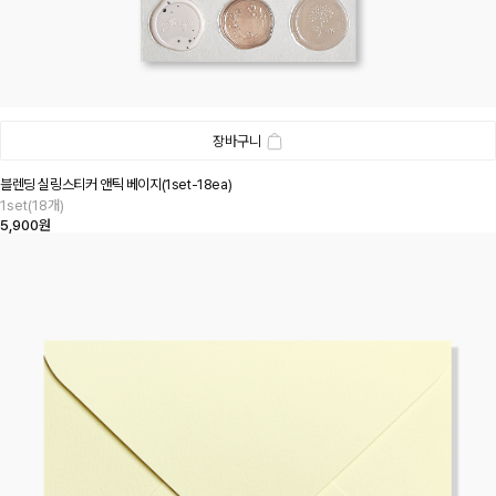
장바구니
블렌딩 실링스티커 앤틱 베이지(1set-18ea)
1set(18개)
5,900원