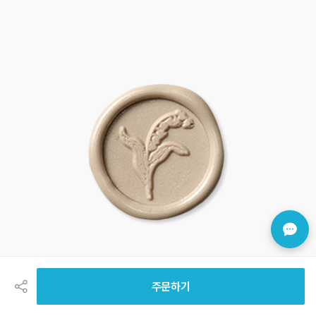
공
유
하
주문하기
기