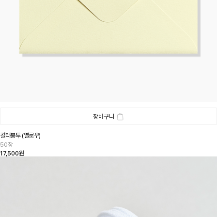
장바구니
컬러봉투 (옐로우)
50장
17,500원