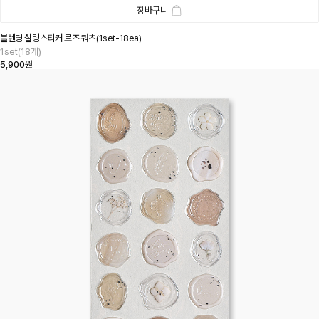
장바구니
블렌딩 실링스티커 로즈 쿼츠(1set-18ea)
1set(18개)
5,900원