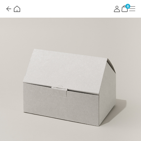
뒤
홈
마
메
로
이
뉴
장
6
가
페
바
기
이
구
지
니