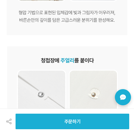
공
유
하
주문하기
기