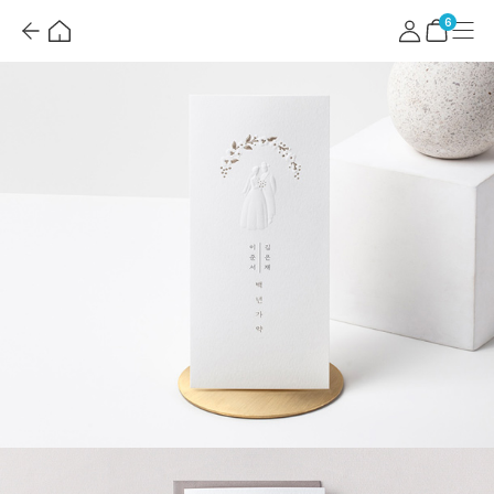
뒤
홈
마
메
혜
로
이
뉴
택
장
6
가
페
더
바
기
이
보
구
지
기
니