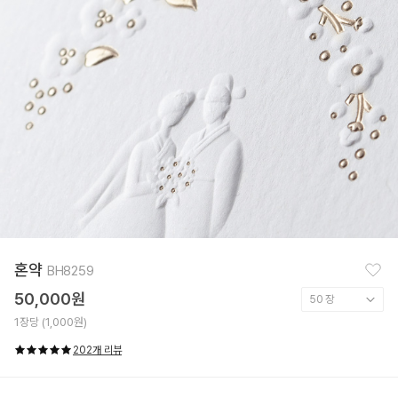
찜
혼약
BH8259
하
기
50,000원
1장당 (1,000원)
202개 리뷰