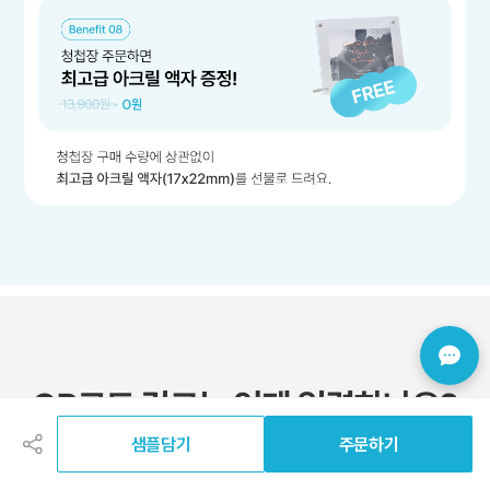
공
유
하
샘플담기
주문하기
기