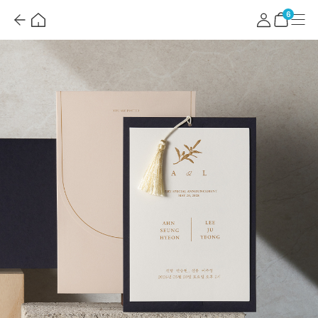
뒤
홈
마
메
혜
로
이
뉴
택
장
6
가
페
더
바
기
이
보
구
지
기
니