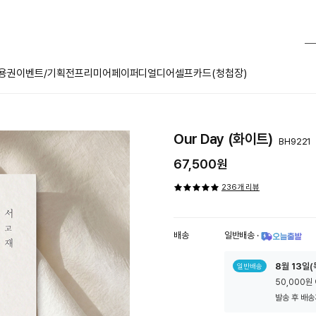
용권
이벤트/기획전
프리미어페이퍼
디얼디어
셀프카드(청첩장)
Our Day (화이트)
BH9221
67,500원
236개 리뷰
배송
일반배송
·
툴
8
월
13
일(
일반배송
팁
50,000원
아
이
발송 후 배송
콘