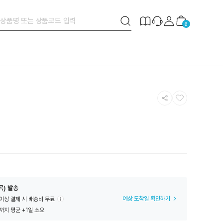
검
제
장
6
색
작
바
버
안
구
튼
내
니
공
찜
유
하
하
기
기
목) 발송
예상 도착일 확인하기
 이상 결제 시 배송비 무료
까지 평균 +1일 소요