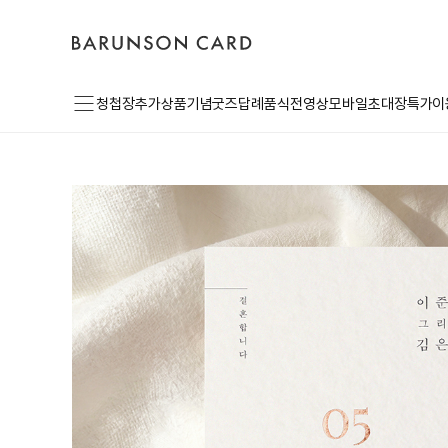
바
고
로
른
객
그
손
센
인
카
터
드
로
메
고
청첩장
추가상품
기념굿즈
답례품
식전영상
모바일초대장
특가이
뉴