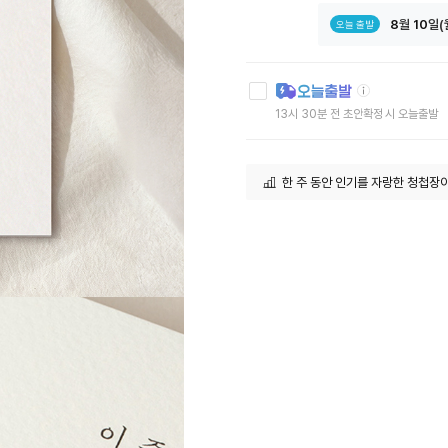
8
월
10
일(
오늘 출발
툴
팁
아
13시 30분 전 초안확정 시 오늘출발
이
콘
한 주 동안 인기를 자랑한 청첩장
최근 한 달 인기 많은 청첩장이예요
하객이 많은 커플이 택한 청첩장이
판매량 Top 10에 손꼽히는 청첩
오늘출발로 주문한 사람이 많아요!
후기가 증명하는 청첩장이예요!
2025년 최고 인기 청첩장이예요!
20대 커플이 많이 찾았어요!