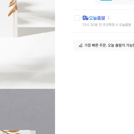
툴
팁
아
13시 30분 전 초안확정 시 오늘출발
이
콘
가장 빠른 주문. 오늘 출발이 가능