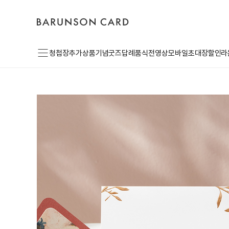
바
고
로
른
객
그
손
센
인
카
터
드
로
메
고
청첩장
추가상품
기념굿즈
답례품
식전영상
모바일초대장
할인라
뉴