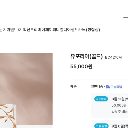
운지
이벤트/기획전
프리미어페이퍼
디얼디어
셀프카드(청첩장)
유포리아(골드)
BC4210M
55,000원
배송
일반배송
·
툴
8
월
11
일(
일반배송
팁
50,000원
아
이
발송 후 배송
콘
8
월
6
일(목
오늘 출발