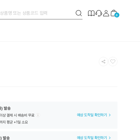
검
제
장
6
색
작
바
버
안
구
튼
내
니
공
찜
유
하
하
기
기
화) 발송
예상 도착일 확인하기
 이상 결제 시 배송비 무료
까지 평균 +1일 소요
) 발송
예상 도착일 확인하기