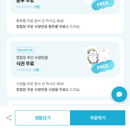
공
유
하
샘플담기
주문하기
기