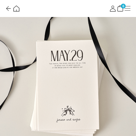
뒤
홈
마
메
혜
로
이
뉴
택
장
6
가
페
더
바
기
이
보
구
지
기
니