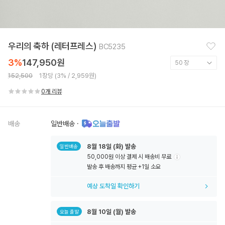
찜
우리의 축하 (레터프레스)
BC5235
하
기
3%
147,950원
152,500
1장당 (3% / 2,959원)
0개 리뷰
배송
일반배송
·
8월
18일
(화) 발송
일반배송
50,000원 이상 결제 시 배송비 무료
툴
발송 후 배송까지 평균 +1일 소요
팁
아
예상 도착일 확인하기
이
콘
8월
10일
(월) 발송
오늘 출발