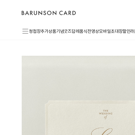
바
고
로
른
객
그
손
센
인
카
터
드
로
메
고
청첩장
추가상품
기념굿즈
답례품
식전영상
모바일초대장
할인라
뉴