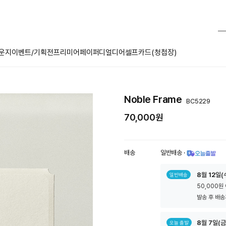
운지
이벤트/기획전
프리미어페이퍼
디얼디어
셀프카드(청첩장)
Noble Frame
BC5229
70,000원
배송
일반배송
·
툴
8
월
12
일(
일반배송
팁
50,000원
아
이
발송 후 배송
콘
8
월
7
일(금
오늘 출발