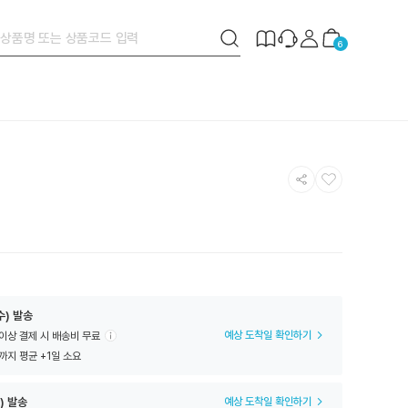
검
제
장
6
색
작
바
버
안
구
튼
내
니
공
찜
유
하
하
기
기
수) 발송
예상 도착일 확인하기
 이상 결제 시 배송비 무료
까지 평균 +1일 소요
) 발송
예상 도착일 확인하기