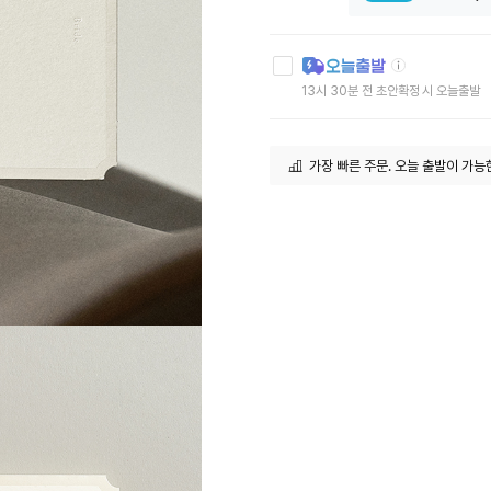
툴
팁
아
13시 30분 전 초안확정 시 오늘출발
이
콘
가장 빠른 주문. 오늘 출발이 가능