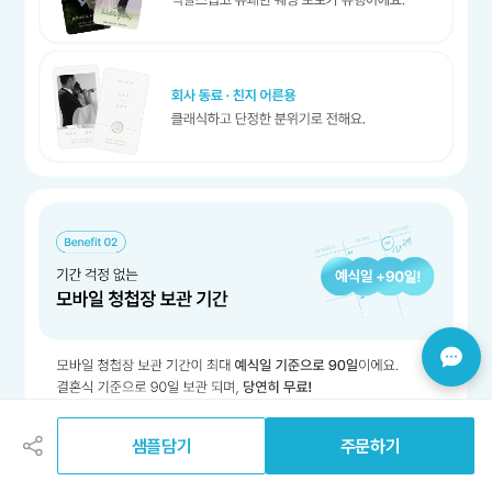
공
유
하
샘플담기
주문하기
기