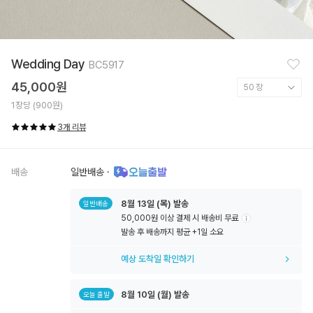
찜
Wedding Day
BC5917
하
기
45,000원
1장당 (900원)
3개 리뷰
배송
일반배송
·
8월
13일
(목) 발송
일반배송
50,000원 이상 결제 시 배송비 무료
툴
발송 후 배송까지 평균 +1일 소요
팁
아
예상 도착일 확인하기
이
콘
8월
10일
(월) 발송
오늘 출발