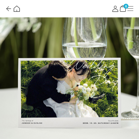
뒤
홈
마
메
혜
로
이
뉴
택
장
6
가
페
더
바
기
이
보
구
지
기
니