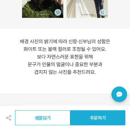
공
유
하
샘플담기
주문하기
기