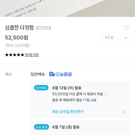
찜
심플한 다정함
BC5918
하
기
52,500원
1장당 (1,050원)
18개 리뷰
배송
일반배송
·
8월
12일
(수) 발송
일반배송
50,000원 이상 결제 시 배송비 무료
툴
발송 후 배송까지 평균 +1일 소요
팁
아
예상 도착일 확인하기
이
콘
8월
7일
(금) 발송
오늘 출발