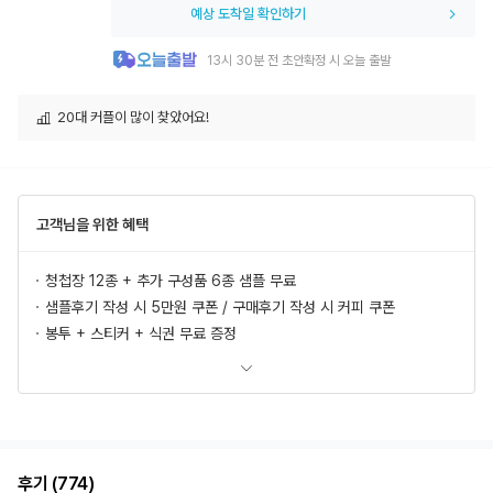
예상 도착일 확인하기
13시 30분 전 초안확정 시 오늘 출발
20대 커플이 많이 찾았어요!
20대 신부에게 인기있어요!
오늘출발로 주문한 사람이 많아요!
고객님을 위한 혜택
최근 한 달 인기 많은 청첩장이예요!
청첩장 12종 + 추가 구성품 6종 샘플 무료
판매량 Top 10에 손꼽히는 청첩장이예요!
샘플후기 작성 시 5만원 쿠폰 / 구매후기 작성 시 커피 쿠폰
봉투 + 스티커 + 식권 무료 증정
가장 빠른 주문. 오늘 출발이 가능한 청첩장이예요!
모바일 청첩장, 식전영상 무료 제공
추가상품 할인
초안 무제한 무료제작/수정
혜택 더 보러가기
후기 (774)