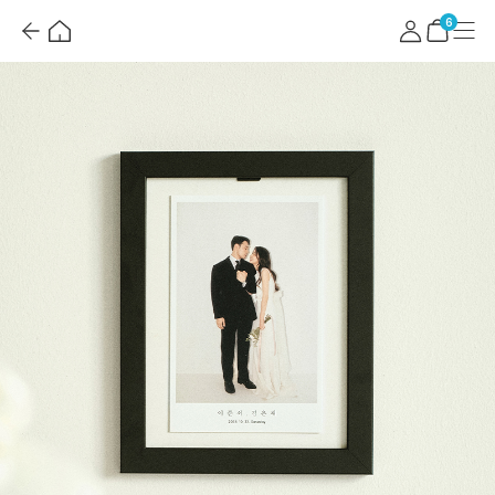
뒤
홈
마
메
혜
로
이
뉴
택
장
6
가
페
더
바
기
이
보
구
지
기
니