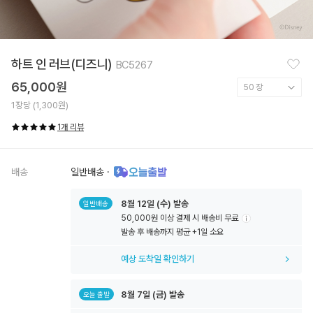
찜
하트 인 러브(디즈니)
BC5267
하
기
65,000원
1장당 (1,300원)
1개 리뷰
배송
일반배송
·
8월
12일
(수) 발송
일반배송
50,000원 이상 결제 시 배송비 무료
툴
발송 후 배송까지 평균 +1일 소요
팁
아
예상 도착일 확인하기
이
콘
8월
7일
(금) 발송
오늘 출발