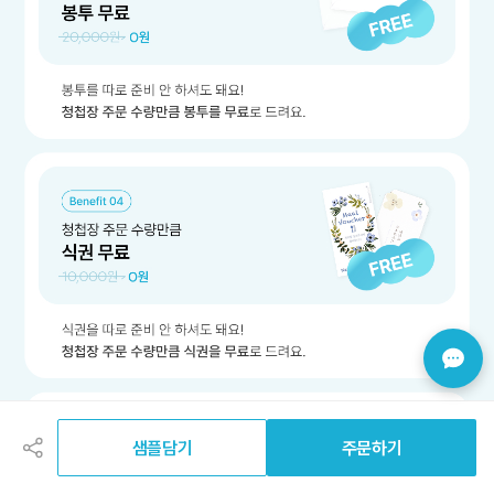
공
유
하
샘플담기
주문하기
기