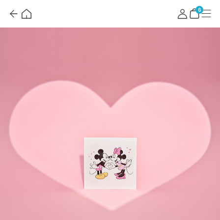
뒤
홈
마
메
혜
로
이
뉴
택
장
6
가
페
더
바
기
이
보
구
지
기
니