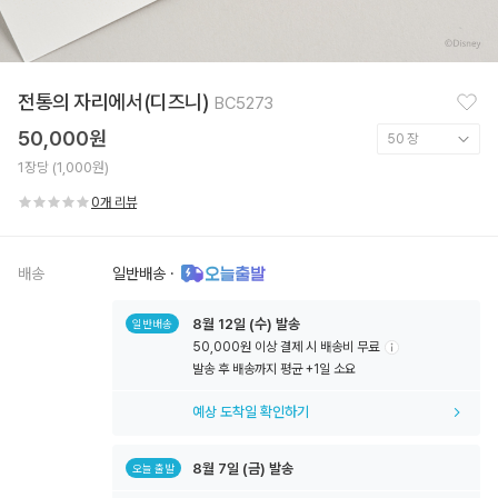
찜
전통의 자리에서(디즈니)
BC5273
하
기
50,000원
1장당 (1,000원)
0개 리뷰
배송
일반배송
·
8월
12일
(수) 발송
일반배송
50,000원 이상 결제 시 배송비 무료
툴
발송 후 배송까지 평균 +1일 소요
팁
아
예상 도착일 확인하기
이
콘
8월
7일
(금) 발송
오늘 출발