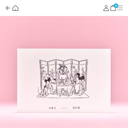
뒤
홈
마
메
혜
로
이
뉴
택
장
6
가
페
더
바
기
이
보
구
지
기
니