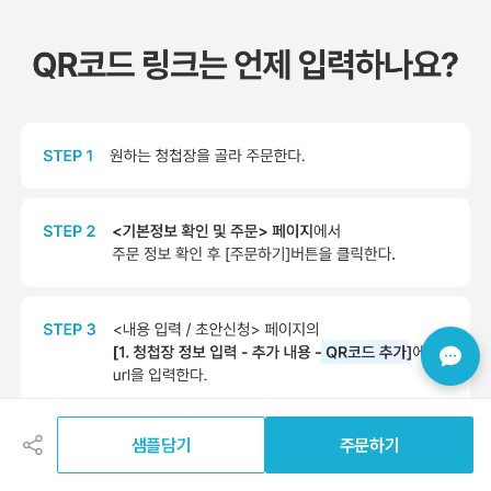
공
유
하
샘플담기
주문하기
기