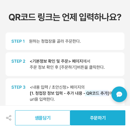
공
유
하
샘플담기
주문하기
기