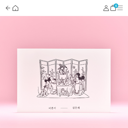
뒤
홈
마
메
혜
로
이
뉴
택
장
6
가
페
더
바
기
이
보
구
지
기
니