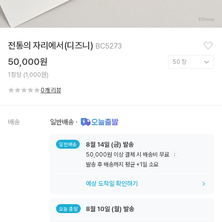
찜
전통의 자리에서(디즈니)
BC5273
하
기
50,000원
1장당 (1,000원)
0개 리뷰
배송
일반배송
·
8월
14일
(금) 발송
일반배송
50,000원 이상 결제 시 배송비 무료
툴
발송 후 배송까지 평균 +1일 소요
팁
아
예상 도착일 확인하기
이
콘
8월
10일
(월) 발송
오늘 출발