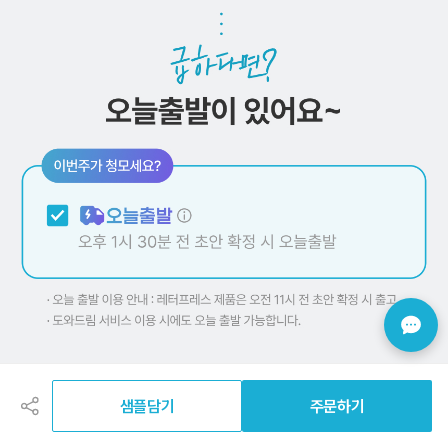
공
유
하
샘플담기
주문하기
기