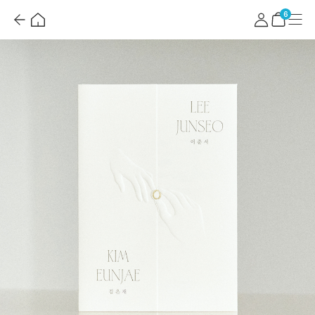
뒤
홈
마
메
혜
로
이
뉴
택
장
6
가
페
더
바
기
이
보
구
지
기
니