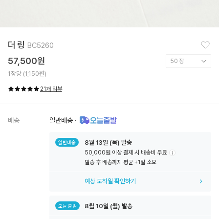
찜
더 링
BC5260
하
기
57,500원
1장당 (1,150원)
21개 리뷰
배송
일반배송
·
8월
13일
(목) 발송
일반배송
50,000원 이상 결제 시 배송비 무료
툴
발송 후 배송까지 평균 +1일 소요
팁
아
예상 도착일 확인하기
이
콘
8월
10일
(월) 발송
오늘 출발