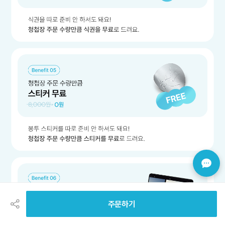
공
유
하
주문하기
기