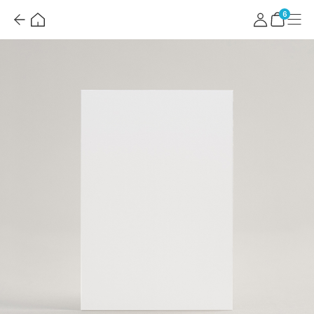
뒤
홈
마
메
혜
로
이
뉴
택
장
6
가
페
더
바
기
이
보
구
지
기
니