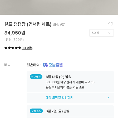
찜
셀프 청첩장 (엽서형 세로)
SF5901
하
기
34,950원
1장당 (699원)
3개 리뷰
배송
일반배송
·
8월
12일
(수) 발송
일반배송
50,000원 이상 결제 시 배송비 무료
툴
발송 후 배송까지 평균 +1일 소요
팁
아
예상 도착일 확인하기
이
콘
8월
7일
(금) 발송
오늘 출발