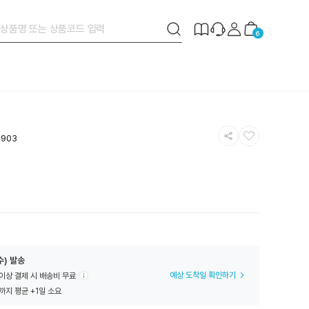
검
제
장
6
색
작
바
버
안
구
튼
내
니
공
찜
5903
유
하
하
기
기
수) 발송
예상 도착일 확인하기
 이상 결제 시 배송비 무료
까지 평균 +1일 소요