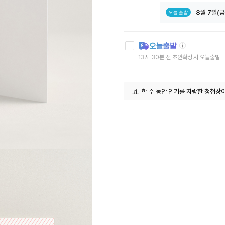
8
월
7
일(금
오늘 출발
툴
팁
아
13시 30분 전 초안확정 시 오늘출발
이
콘
한 주 동안 인기를 자랑한 청첩장
최근 한 달 인기 많은 청첩장이예요
하객이 많은 커플이 택한 청첩장이
가장 빠른 주문. 오늘 출발이 가능