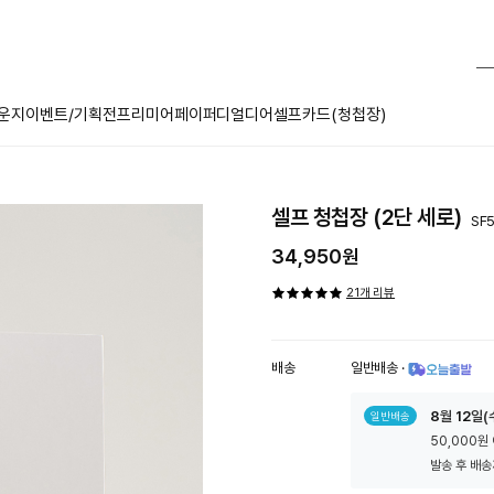
운지
이벤트/기획전
프리미어페이퍼
디얼디어
셀프카드(청첩장)
셀프 청첩장 (2단 세로)
SF
34,950원
21개 리뷰
배송
일반배송
·
툴
8
월
12
일(
일반배송
팁
50,000원
아
이
발송 후 배송
콘