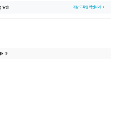
) 발송
예상 도착일 확인하기
이예요!
!
예요!
한 청첩장이예요!