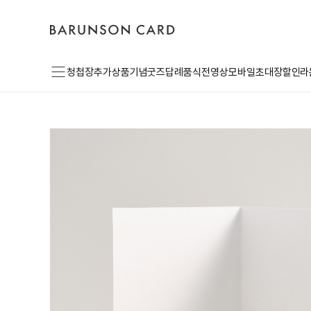
바
고
로
른
객
그
손
센
인
카
터
드
로
메
고
청첩장
추가상품
기념굿즈
답례품
식전영상
모바일초대장
할인라
뉴