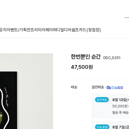
운지
이벤트/기획전
프리미어페이퍼
디얼디어
셀프카드(청첩장)
한번뿐인 순간
DDC_5251
47,500원
배송
일반배송
·
툴
8
월
12
일(
일반배송
팁
50,000원
아
이
발송 후 배송
콘
8
월
7
일(금
오늘 출발