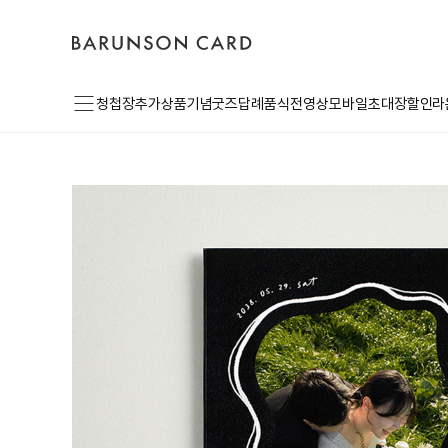
바
고
로
른
객
그
손
센
인
카
터
드
로
메
고
청첩장
추가상품
기념굿즈
답례품
식전영상
모바일초대장
할인라
뉴