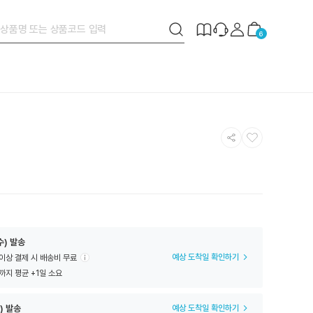
검
제
장
6
색
작
바
버
안
구
튼
내
니
공
찜
유
하
하
기
기
수) 발송
예상 도착일 확인하기
 이상 결제 시 배송비 무료
까지 평균 +1일 소요
) 발송
예상 도착일 확인하기