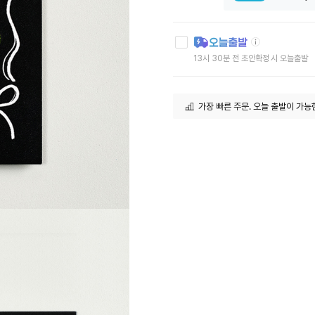
툴
팁
아
13시 30분 전 초안확정 시 오늘출발
이
콘
가장 빠른 주문. 오늘 출발이 가능