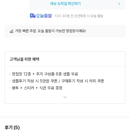
예상 도착일 확인하기
13시 30분 전 초안확정 시 오늘 출발
가장 빠른 주문. 오늘 출발이 가능한 청첩장이예요!
고객님을 위한 혜택
청첩장 12종 + 추가 구성품 6종 샘플 무료
샘플후기 작성 시 5만원 쿠폰 / 구매후기 작성 시 커피 쿠폰
봉투 + 스티커 + 식권 무료 증정
모바일 청첩장, 식전영상 무료 제공
추가상품 할인
초안 무제한 무료제작/수정
혜택 더 보러가기
후기 (5)