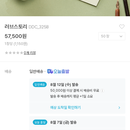
찜
러브스토리
DDC_3258
하
기
57,500원
1장당 (1,150원)
0개 리뷰
배송
일반배송
·
8월
12일
(수) 발송
일반배송
50,000원 이상 결제 시 배송비 무료
툴
발송 후 배송까지 평균 +1일 소요
팁
아
예상 도착일 확인하기
이
콘
8월
7일
(금) 발송
오늘 출발