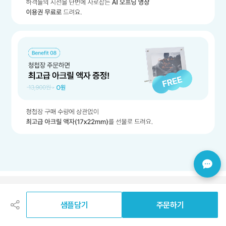
공
유
하
샘플담기
주문하기
기