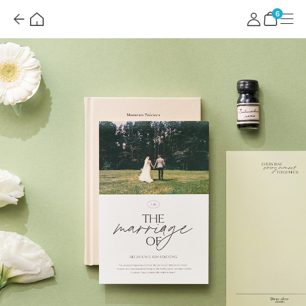
뒤
홈
마
메
혜
로
이
뉴
택
장
6
가
페
더
바
기
이
보
구
지
기
니