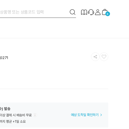
검
제
장
6
색
작
바
버
안
구
튼
내
니
공
찜
0271
유
하
하
기
기
수) 발송
예상 도착일 확인하기
 이상 결제 시 배송비 무료
까지 평균 +1일 소요