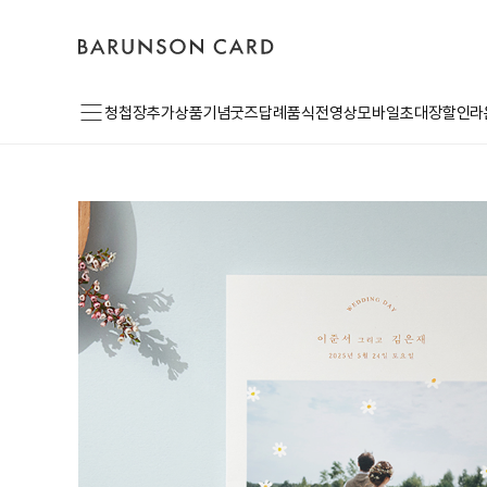
바
고
로
른
객
그
손
센
인
카
터
드
로
메
고
청첩장
추가상품
기념굿즈
답례품
식전영상
모바일초대장
할인라
뉴