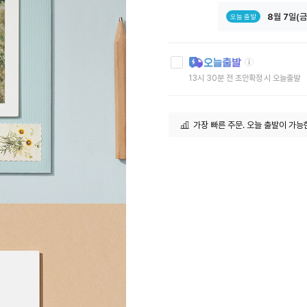
8
월
7
일(금
오늘 출발
툴
팁
아
13시 30분 전 초안확정 시 오늘출발
이
콘
가장 빠른 주문. 오늘 출발이 가능