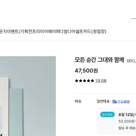
운지
이벤트/기획전
프리미어페이퍼
디얼디어
셀프카드(청첩장)
모든 순간 그대와 함께
DDC_
47,500원
1개 리뷰
배송
일반배송
·
툴
8
월
12
일(
일반배송
팁
50,000원
아
이
발송 후 배송
콘