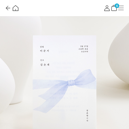
뒤
홈
마
메
혜
로
이
뉴
택
장
6
가
페
더
바
기
이
보
구
지
기
니