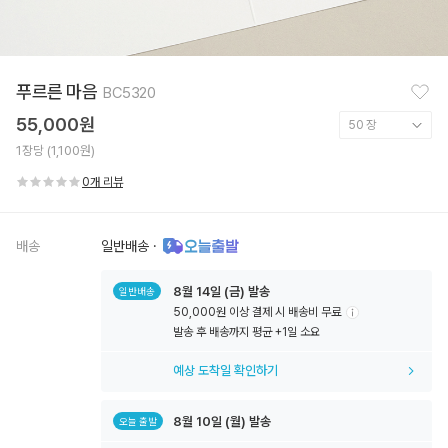
찜
푸르른 마음
BC5320
하
기
55,000원
1장당 (1,100원)
0개 리뷰
배송
일반배송
·
8월
14일
(금) 발송
일반배송
50,000원 이상 결제 시 배송비 무료
툴
발송 후 배송까지 평균 +1일 소요
팁
아
예상 도착일 확인하기
이
콘
8월
10일
(월) 발송
오늘 출발