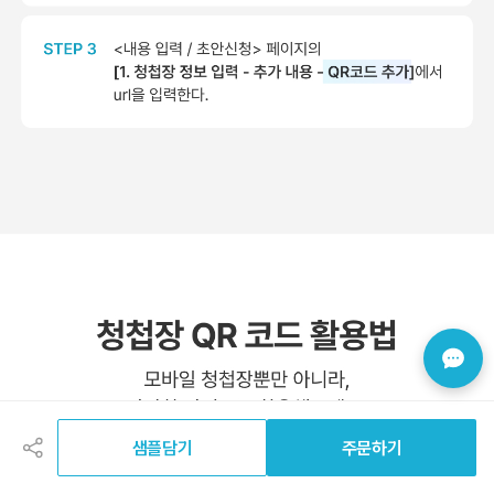
공
유
하
샘플담기
주문하기
기