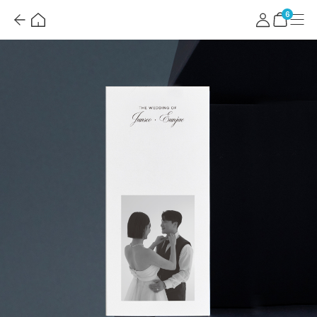
뒤
홈
마
메
혜
로
이
뉴
택
장
6
가
페
더
바
기
이
보
구
지
기
니