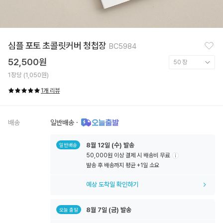
찜
심플 포토 초콜릿커버 청첩장
BC5984
하
기
52,500원
1장당 (1,050원)
1개 리뷰
배송
일반배송
·
8월
12일
(수) 발송
일반배송
50,000원 이상 결제 시 배송비 무료
툴
발송 후 배송까지 평균 +1일 소요
팁
아
예상 도착일 확인하기
이
콘
8월
7일
(금) 발송
오늘 출발