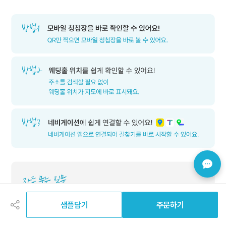
공
유
하
샘플담기
주문하기
기