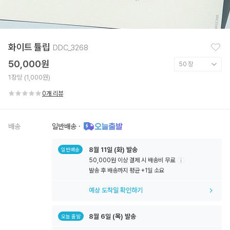
찜
화이트 튤립
DDC_3268
하
기
50,000원
1장당 (1,000원)
0개 리뷰
배송
일반배송
·
8월
11일
(화) 발송
일반배송
50,000원 이상 결제 시 배송비 무료
툴
발송 후 배송까지 평균 +1일 소요
팁
아
예상 도착일 확인하기
이
콘
8월
6일
(목) 발송
오늘 출발