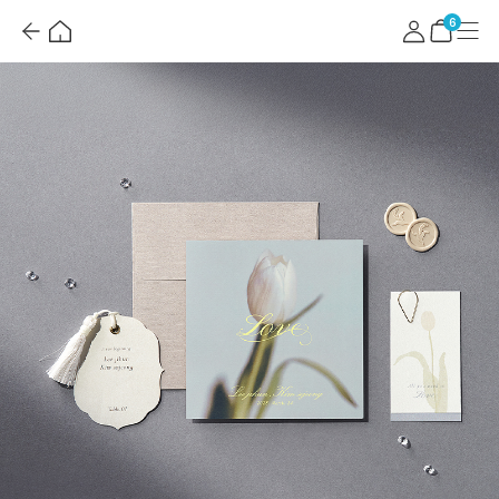
뒤
홈
마
메
혜
로
이
뉴
택
장
6
가
페
더
바
기
이
보
구
지
기
니