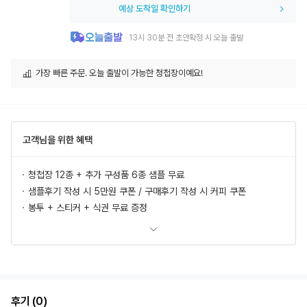
예상 도착일 확인하기
13시 30분 전 초안확정 시 오늘 출발
가장 빠른 주문. 오늘 출발이 가능한 청첩장이예요!
고객님을 위한 혜택
청첩장 12종 + 추가 구성품 6종 샘플 무료
샘플후기 작성 시 5만원 쿠폰 / 구매후기 작성 시 커피 쿠폰
봉투 + 스티커 + 식권 무료 증정
모바일 청첩장, 식전영상 무료 제공
추가상품 할인
초안 무제한 무료제작/수정
혜택 더 보러가기
후기 (0)