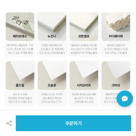
공
유
하
주문하기
기