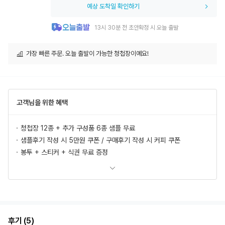
예상 도착일 확인하기
13시 30분 전 초안확정 시 오늘 출발
가장 빠른 주문. 오늘 출발이 가능한 청첩장이예요!
고객님을 위한 혜택
청첩장 12종 + 추가 구성품 6종 샘플 무료
샘플후기 작성 시 5만원 쿠폰 / 구매후기 작성 시 커피 쿠폰
봉투 + 스티커 + 식권 무료 증정
모바일 청첩장, 식전영상 무료 제공
추가상품 할인
초안 무제한 무료제작/수정
혜택 더 보러가기
후기 (5)