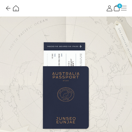
뒤
홈
마
메
혜
로
이
뉴
택
장
6
가
페
더
바
기
이
보
구
지
기
니