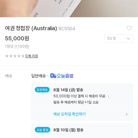
찜
여권 청첩장 (Australia)
BC5504
하
기
55,000원
1장당 (1,100원)
0개 리뷰
배송
일반배송
·
8월
14일
(금) 발송
일반배송
50,000원 이상 결제 시 배송비 무료
툴
발송 후 배송까지 평균 +1일 소요
팁
아
예상 도착일 확인하기
이
콘
8월
10일
(월) 발송
오늘 출발