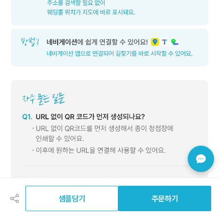
공
유
하
샘플담기
주문하기
기