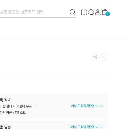
검
제
장
6
색
작
바
버
안
구
튼
내
니
공
찜
유
하
하
기
기
금) 발송
예상 도착일 확인하기
 이상 결제 시 배송비 무료
까지 평균 +1일 소요
월) 발송
예상 도착일 확인하기