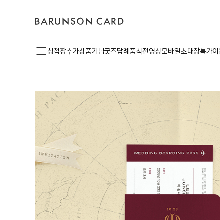
바
고
로
른
객
그
손
센
인
카
터
드
로
메
고
청첩장
추가상품
기념굿즈
답례품
식전영상
모바일초대장
특가이
뉴