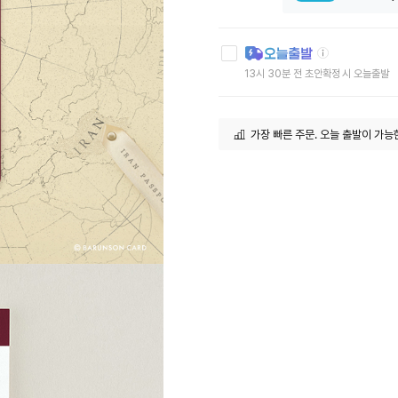
툴
팁
아
13시 30분 전 초안확정 시 오늘출발
이
콘
가장 빠른 주문. 오늘 출발이 가능