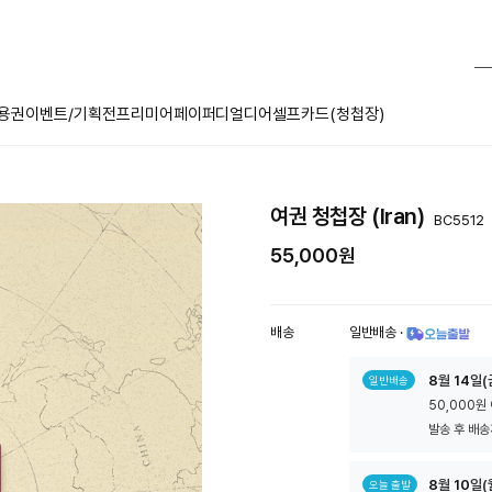
용권
이벤트/기획전
프리미어페이퍼
디얼디어
셀프카드(청첩장)
여권 청첩장 (Iran)
BC5512
55,000원
배송
일반배송
·
툴
8
월
14
일(
일반배송
팁
50,000원
아
이
발송 후 배송
콘
8
월
10
일(
오늘 출발