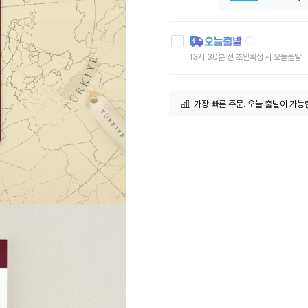
툴
팁
아
13시 30분 전 초안확정 시 오늘출발
이
콘
가장 빠른 주문. 오늘 출발이 가능