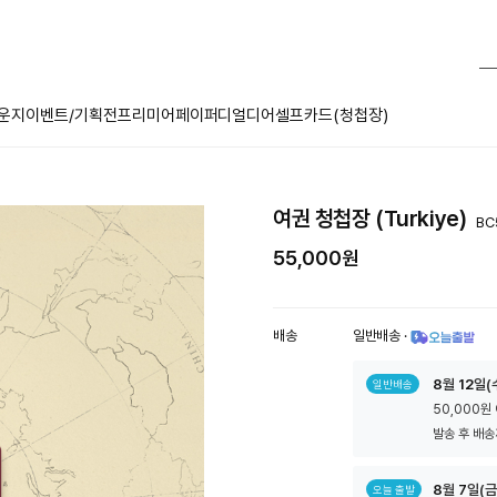
운지
이벤트/기획전
프리미어페이퍼
디얼디어
셀프카드(청첩장)
여권 청첩장 (Turkiye)
BC
55,000원
배송
일반배송
·
툴
8
월
12
일(
일반배송
팁
50,000원
아
이
발송 후 배송
콘
8
월
7
일(금
오늘 출발