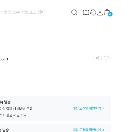
검
제
장
6
색
작
바
버
안
구
튼
내
니
공
찜
5513
유
하
하
기
기
수) 발송
예상 도착일 확인하기
 이상 결제 시 배송비 무료
까지 평균 +1일 소요
) 발송
예상 도착일 확인하기