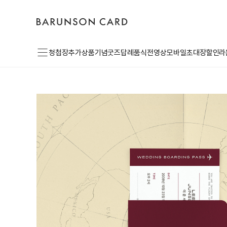
바
고
로
른
객
그
손
센
인
카
터
드
로
메
고
청첩장
추가상품
기념굿즈
답례품
식전영상
모바일초대장
할인라
뉴