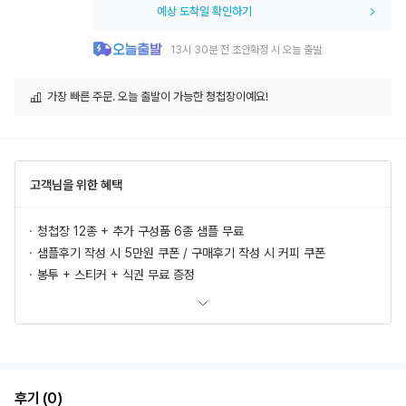
예상 도착일 확인하기
13시 30분 전 초안확정 시 오늘 출발
가장 빠른 주문. 오늘 출발이 가능한 청첩장이예요!
고객님을 위한 혜택
청첩장 12종 + 추가 구성품 6종 샘플 무료
샘플후기 작성 시 5만원 쿠폰 / 구매후기 작성 시 커피 쿠폰
봉투 + 스티커 + 식권 무료 증정
모바일 청첩장, 식전영상 무료 제공
추가상품 할인
초안 무제한 무료제작/수정
혜택 더 보러가기
후기 (0)