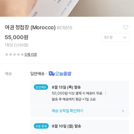
찜
여권 청첩장 (Morocco)
BC5515
하
기
55,000원
1장당 (1,100원)
0개 리뷰
배송
일반배송
·
8월
13일
(목) 발송
일반배송
50,000원 이상 결제 시 배송비 무료
툴
발송 후 배송까지 평균 +1일 소요
팁
아
예상 도착일 확인하기
이
콘
8월
10일
(월) 발송
오늘 출발