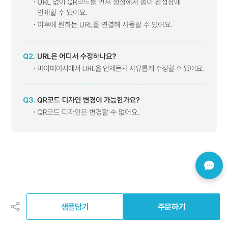
공
유
하
샘플담기
주문하기
기