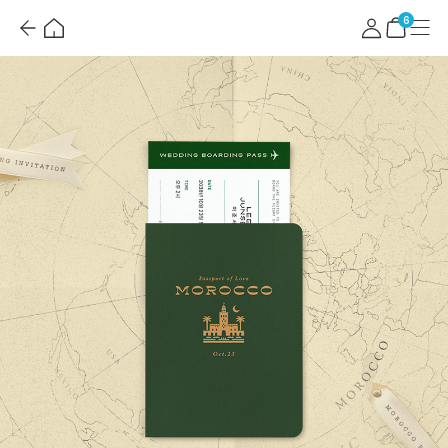
뒤
홈
마
메
혜
로
이
뉴
택
장
6
가
페
더
바
기
이
보
구
지
기
니