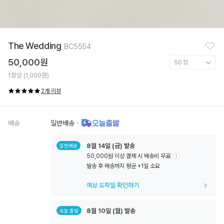
찜
The Wedding
BC5554
하
기
50,000원
1장당 (1,000원)
2개 리뷰
배송
일반배송
·
8월
14일
(금) 발송
일반배송
50,000원 이상 결제 시 배송비 무료
툴
발송 후 배송까지 평균 +1일 소요
팁
아
예상 도착일 확인하기
이
콘
8월
10일
(월) 발송
오늘 출발