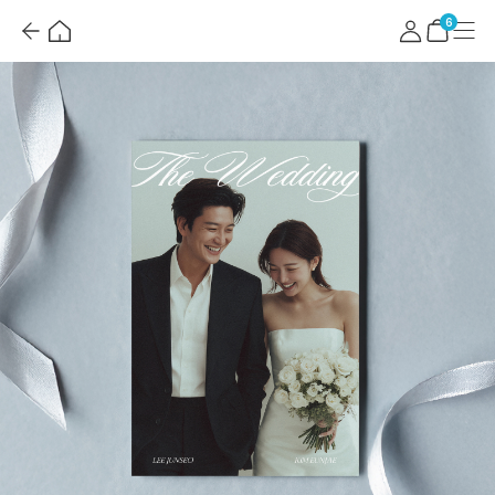
뒤
홈
마
메
혜
로
이
뉴
택
장
6
가
페
더
바
기
이
보
구
지
기
니