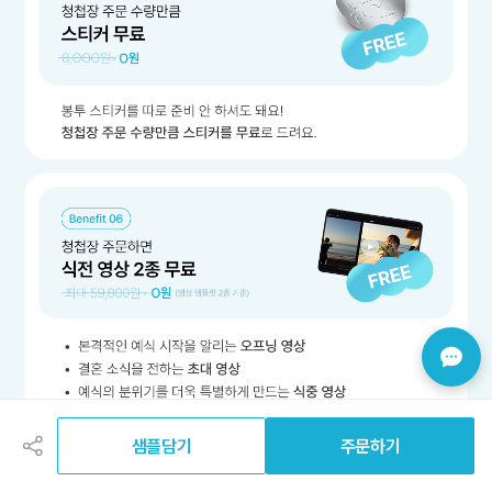
공
유
하
샘플담기
주문하기
기