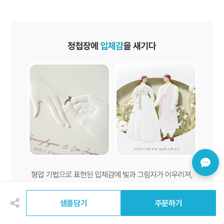
공
유
하
샘플담기
주문하기
기