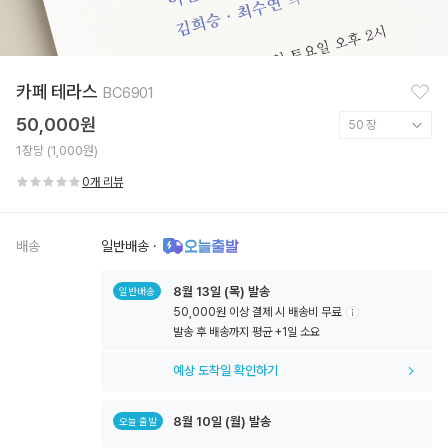
찜
카페 테라스
BC6901
하
기
50,000원
1장당 (1,000원)
0개 리뷰
배송
일반배송
·
8월
13일
(목) 발송
일반배송
50,000원 이상 결제 시 배송비 무료
툴
발송 후 배송까지 평균 +1일 소요
팁
아
예상 도착일 확인하기
이
콘
8월
10일
(월) 발송
오늘 출발