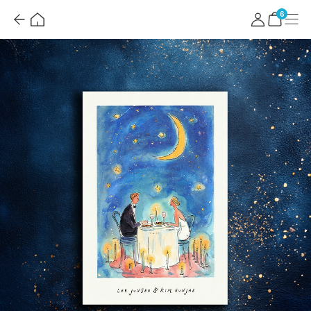
뒤
홈
마
메
혜
로
이
뉴
택
장
6
가
페
더
바
기
이
보
구
지
기
니