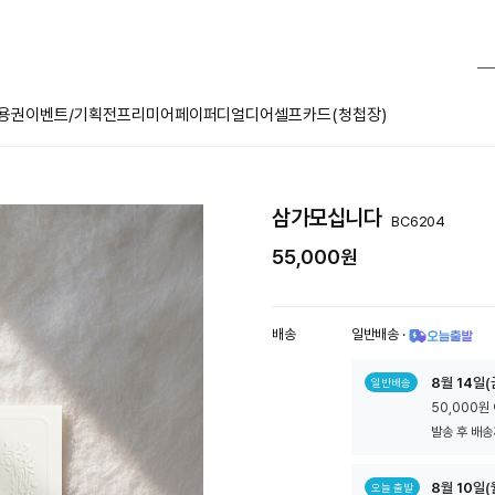
용권
이벤트/기획전
프리미어페이퍼
디얼디어
셀프카드(청첩장)
삼가모십니다
BC6204
55,000원
배송
일반배송
·
툴
8
월
14
일(
일반배송
팁
50,000원
아
이
발송 후 배송
콘
8
월
10
일(
오늘 출발