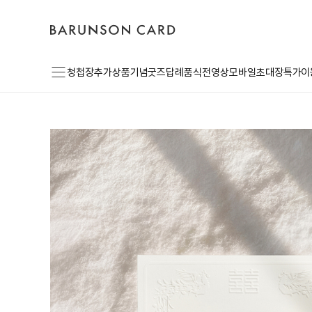
바
고
로
른
객
그
손
센
인
카
터
드
로
메
고
청첩장
추가상품
기념굿즈
답례품
식전영상
모바일초대장
특가이
뉴