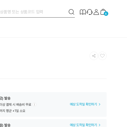
검
제
장
6
색
작
바
버
안
구
튼
내
니
공
찜
유
하
하
기
기
금) 발송
예상 도착일 확인하기
 이상 결제 시 배송비 무료
까지 평균 +1일 소요
월) 발송
예상 도착일 확인하기