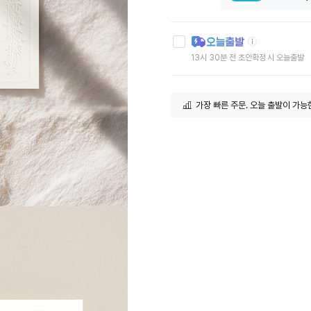
툴
팁
아
13시 30분 전 초안확정 시 오늘출발
이
콘
가장 빠른 주문. 오늘 출발이 가능